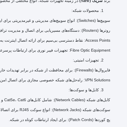
برند
در زمینه تجهیزات شبکه، انواع مختلفی از محصولا
سریک (Saric)
محصولات شبکه:
سوییچ‌ها (Switches): انواع سوییچ‌های مدیریتی و غیرمدیریتی برای ایجاد و مدیریت شبکه‌های محلی.
روترها (Routers): دستگاه‌های مسیریابی برای اتصال و مدیریت ترافیک داده‌ها در شبکه‌های مختلف.
Access Points: نقاط دسترسی بی‌سیم برای ارائه اتصال اینترنت به دستگاه‌های متعدد.
Fibre Optic Equipment: تجهیزات فیبر نوری برای ارتباطات پرسرعت.
تجهیزات امنیتی:
فایروال‌ها (Firewalls): برای محافظت از شبکه در برابر تهدیدات خارجی.
VPN Solutions: راه‌حل‌های شبکه خصوصی مجازی برای اتصال امن به شبکه‌ها.
کابل‌ها و سوکت‌ها:
کابل‌های شبکه (Network Cables): شامل کابل‌های Cat5e، Cat6 و Cat6a برای اتصال و انتقال دیتا.
سوکت‌های شبکه (Network Jacks): انواع سوکت RJ45 برای اتصالات شبکه.
پچ کوردها (Patch Cords): برای ایجاد ارتباطات کوتاه در شبکه.