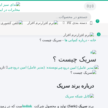
|
0
دسته بندی کالا
نرم افزار
نرم افزار
0
خانه
-
درباره کمپانی ها
-
سریک چیست ؟
سریک چیست ؟
نویسنده: (مدیر عامل) امین درودچی
تاریخ
درباره برند سریک
برند
تولید و محصول شرکت
ست که در زمینه 
سریک (Saric)
nslinkا