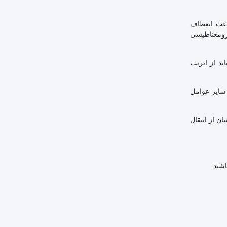
امر باعث انعطاف
اخل الکترومغناطیسی
ی باند از اترنت
از مشخصات عملکرد رده 6 است که شامل پارامترهایی برای تضعیف، تلفات برگشتی، تداخل نزدیک (NEXT) و سایر عوامل
د و اغلب از contact های با روکش طلا (روی کانکتور RJ45) برای اطمینان از انتقال
اشند.