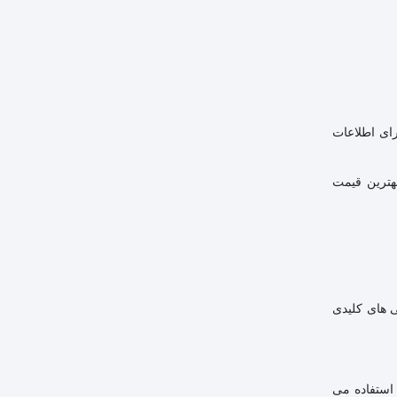
رای اطلاعات
هترین قیمت
ژگی های کلیدی
ستاندارد سیم کشی: سوکت برای سیم کشی از استاندارد TIA/EIA-568-C.2 پیروی می کند، که معمولاً از طرح های سیم کشی T568A یا T568B استفاده می