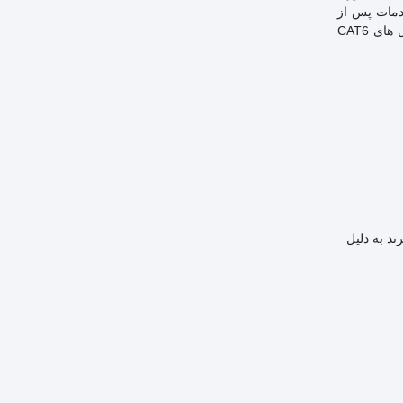
دمات پس از
فروش تجهیزات شبکه و فیبر نوری فعالیت دارد. سریک سوکت های مختلف شبکه از جمله سوکت مژولارCAT6 UTP را ارائه می دهد که با کابل های CAT6
ند به دلیل