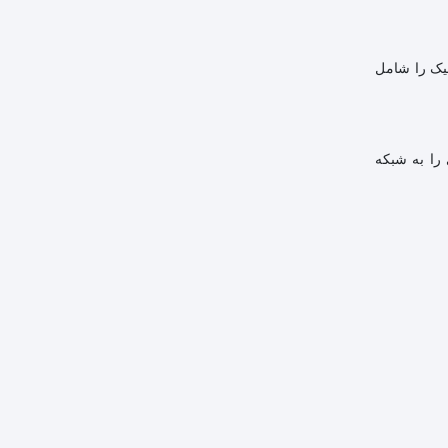
 معمولاً قابلیت‌هایی مانند VLAN، QoS و نظارت بر ترافیک را شامل
ه‌های بیشتری را به شبکه