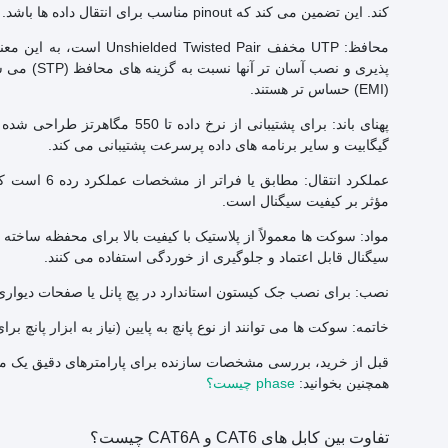
کند. این تضمین می کند که pinout مناسب برای انتقال داده ها باشد.
محافظ: UTP مخفف ed Pair
پذیری و نص
(EMI) حساس تر هستند.
پهنای باند: برای پشتیبانی از ن
گیگابیت و سایر برنامه های داده پرسرعت پشتیبانی می کند.
مؤثر بر کیفیت سیگنال است.
سیگنال قابل اعتماد و جلوگیری از خوردگی استفاده می کنند.
نصب: برای نصب جک کیستون استاندارد در پچ پانل یا صفحات دیوا
خاتمه: سوکت ها می توانند از نوع پانچ به پایین (نیاز به ابزار پانچ برا
قبل از خرید، بررسی مشخصات سازنده برای پارامترهای دقیق یک مدل سوکت CAT6 UTP بسیار مهم است، زیرا عملکرد می ت
همچنین بخوانید:
phase چیست؟
تفاوت بین کابل های CAT6 و CAT6A چیست؟