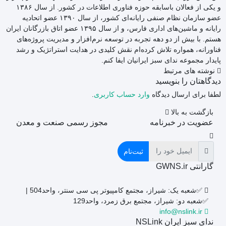
و یکی از فعالان باسابقه حوزه فناوری اطلاعات در کشور. از سال ۱۳۸۶
عضو سازمان نظام صنفی رایانه‌ای کشور، از سال ۱۳۹۰ عضو اتحادیه
رایانه و ماشین‌های اداری فارس، و از سال ۱۳۹۵ عضو اتاق بازرگانان ایران
هستم. با بیش از دو دهه تجربه در توسعه نرم‌افزار و مدیریت پروژه‌های
فناورانه، همواره تلاش کرده‌ام نقش کلیدی در هدایت استراتژیک و رشد
پایدار مجموعه ندای سبز ایرانیان ایفا کنم.
نوشته های مرتبط
دیدگاهتان را بنویسید
لطفا برای ارسال دیدگاه
وارد حساب کاربری
.
بازگشت به بالا
عضویت در خبرنامه
مجوز رسمی صنعت و معدن
ثبت‌نام
گارانتی GWNS.ir
✅شعبه یک: شیراز، مجتمع کامپیوتر پی سی سنتر، واحد504 |
✅شعبه دو: شیراز، مجتمع برق زمرد، واحد129
info@nslink.ir
ندای سبز ایران NSLink