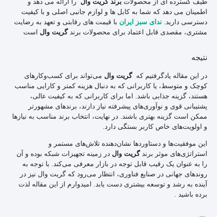
طیف گسترده ای از محصولات
را ارائه می دهد و
برند گریت وال
اطمینان می دهد که شما به کابل ها و لوازم جانبی اصلی و با کیفیت
دسترسی دارید.
با قیمت های رقابتی و تعهد به رضایت
ندای سبز ایران
مشتری، مقصدی قابل اعتماد برای محصولات برند
است
گریت وال
نتیجه‌
در این مقاله یادگرفتیم که
می‌تواند برای کسب‌وکارهای
گریت وال
کوچک و متوسط، یا کاربرانی که به دنبال هزینه کمتر و کارایی مناسب
هستند، گزینه جذابی باشد. اما برای کاربرانی که به کیفیت عالی،
پشتیبانی قوی و نوآوری‌های پیشرفته نیاز دارند، برندهای مشهورتر
ممکن است گزینه بهتری باشند. در نهایت، انتخاب برند مناسب به نیازها
و اولویت‌های خاص کاربر بستگی دارد.
این موفقیت‌ها و دستاوردها نشان‌دهنده تلاش‌های مستمر و
استراتژی‌های موثر برند
در زمینه تجهیزات شبکه بوده و آن
گریت وال
را به عنوان یک رقیب قابل توجه در بازار معرفی می‌کند. با توجه به
روندهای جهانی در صنایع فناوری، انتظار می‌رود که گریت وال نیز در
آینده به رشد و توسعه بیشتری دست یابد. امیدوارم از این مقاله لذت
برده باشید .