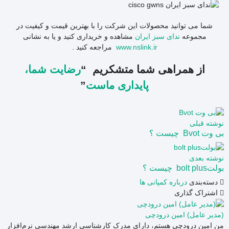
شما می توانید محصولات این شرکت را با بهترین قیمت و کیفیت در
مجموعه
ندای سبز ایران
مشاهده و خریداری کنید و یا به نشانی
www.nslink.ir
مراجعه کنید .
از همراهی شما متشکریم “
رضایت شما،
پایداری ماست
”
نوشته قبلی
بی وت Bvot چیست ؟
نوشته بعدی
بولتbolt plus چیست ؟
دسته‌بندی
درباره کمپانی ها
اشتراک گذاری
(مدیر عامل) امین درودچی
من امین درودچی هستم، دارای مدرک کارشناسی ارشد مهندسی نرم‌افزار